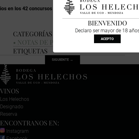
os en los 42 concursos de los que participó
BIENVENIDO
Declaro ser mayor de 18 año
CATEGORÍAS
ACEPTO
NOTAS DE PRENSA
ETIQUETAS
SIGUIENTE →
VINOS
Los Helechos
Designado
Reserva
ENCONTRANOS EN:
Instagram
Facebook