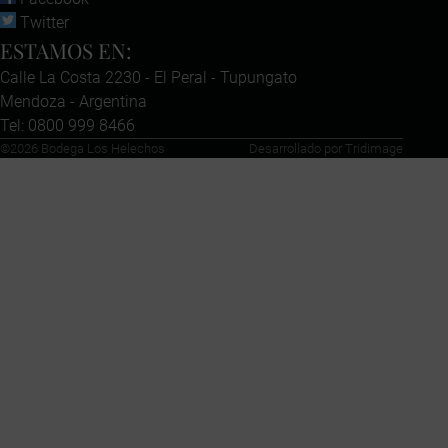
Twitter
ESTAMOS EN:
Calle La Costa 2230 - El Peral - Tupungato
Mendoza - Argentina
Tel: 0800 999 8466
©2026 Bodega Los Helechos
Desarrollado por Tridimage